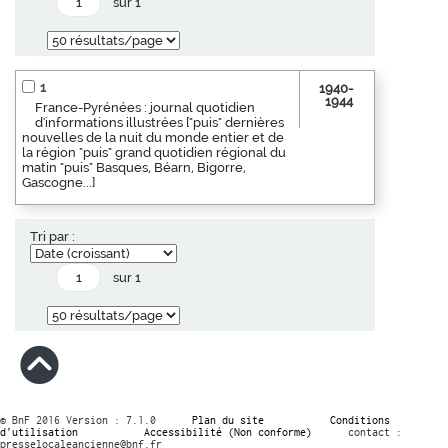
sur 1
1
1940-
1944
France-Pyrénées : journal quotidien
d'informations illustrées ["puis" dernières
nouvelles de la nuit du monde entier et de
la région "puis" grand quotidien régional du
matin "puis" Basques, Béarn, Bigorre,
Gascogne...]
Tri par :
sur 1
© BnF 2016 Version : 7.1.0
Plan du site
Conditions
d’utilisation
Accessibilité (Non conforme)
contact :
presselocaleancienne@bnf.fr