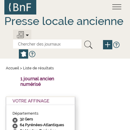
Aller
Panneau de gestion des cookies
au
contenu
principal
Presse locale ancienne
Accueil
>
Liste de résultats
1 journal ancien
numérisé
VOTRE AFFINAGE
Départements
32 Gers
64 Pyrénées-Atlantiques