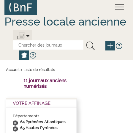
Aller
Panneau de gestion des cookies
au
contenu
principal
Presse locale ancienne
Accueil
>
Liste de résultats
11 journaux anciens
numérisés
VOTRE AFFINAGE
Départements
64 Pyrénées-Atlantiques
65 Hautes-Pyrénées