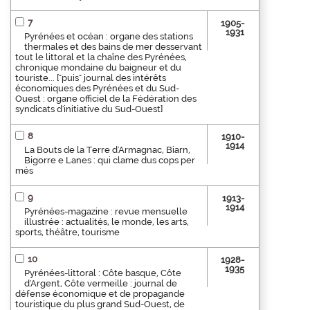
7
1905-
1931
Pyrénées et océan : organe des stations
thermales et des bains de mer desservant
tout le littoral et la chaîne des Pyrénées,
chronique mondaine du baigneur et du
touriste... ["puis" journal des intérêts
économiques des Pyrénées et du Sud-
Ouest : organe officiel de la Fédération des
syndicats d'initiative du Sud-Ouest]
8
1910-
1914
La Bouts de la Terre d'Armagnac, Biarn,
Bigorre e Lanes : qui clame dus cops per
més
9
1913-
1914
Pyrénées-magazine : revue mensuelle
illustrée : actualités, le monde, les arts,
sports, théâtre, tourisme
10
1928-
1935
Pyrénées-littoral : Côte basque, Côte
d'Argent, Côte vermeille : journal de
défense économique et de propagande
touristique du plus grand Sud-Ouest, de