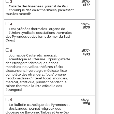
3
1875-
1877
Gazette des Pyrénées : journal de Pau,
chronique des eaux thermales, paraissant
tous les samedis
4
1876-
1876
Les Pyrénées thermales : organe de
l'Union syndicale des stations thermales
des Pyrénées et des bains de mer du Sud-
Ouest
5
1877-
1913
Journal de Cauterets : médical,
scientifique et littéraire... ["puis" gazette
des étrangers : chroniques, échos
mondains, nouvelles, théâtres, récits
d'excursions, hydrologie médicale, liste
complète des étrangers..."puis" organe
hebdomadaire d'intérêt local : mondain,
médical, artistique, publiant pendant la
saison thermale la liste officielle des
étrangers]
6
1879-
1885
Le Bulletin catholique des Pyrénées et
des Landes : journal religieux des
diocèses de Bayonne, Tarbes et Aire-Dax