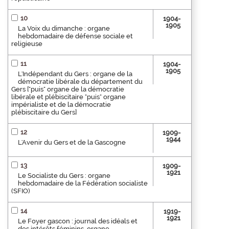
10
1904-
1905
La Voix du dimanche : organe
hebdomadaire de défense sociale et
religieuse
11
1904-
1905
L'Indépendant du Gers : organe de la
démocratie libérale du département du
Gers ["puis" organe de la démocratie
libérale et plébiscitaire "puis" organe
impérialiste et de la démocratie
plébiscitaire du Gers]
12
1909-
1944
L'Avenir du Gers et de la Gascogne
13
1909-
1921
Le Socialiste du Gers : organe
hebdomadaire de la Fédération socialiste
(SFIO)
14
1919-
1921
Le Foyer gascon : journal des idéals et
des intérêts féminins, organe