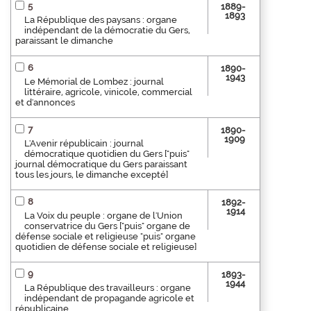
5
1889-
1893
La République des paysans : organe
indépendant de la démocratie du Gers,
paraissant le dimanche
6
1890-
1943
Le Mémorial de Lombez : journal
littéraire, agricole, vinicole, commercial
et d'annonces
7
1890-
1909
L'Avenir républicain : journal
démocratique quotidien du Gers ["puis"
journal démocratique du Gers paraissant
tous les jours, le dimanche excepté]
8
1892-
1914
La Voix du peuple : organe de l'Union
conservatrice du Gers ["puis" organe de
défense sociale et religieuse "puis" organe
quotidien de défense sociale et religieuse]
9
1893-
1944
La République des travailleurs : organe
indépendant de propagande agricole et
républicaine