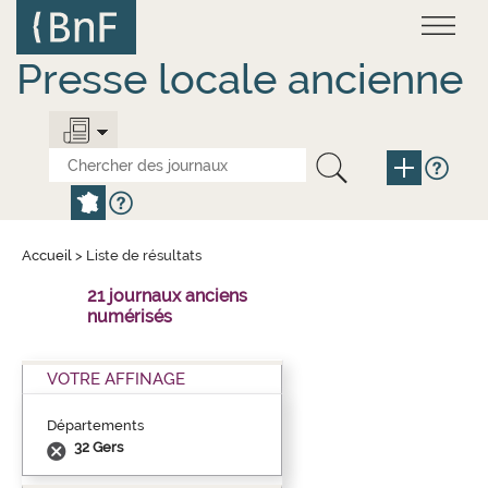
Aller
Panneau de gestion des cookies
au
contenu
principal
Presse locale ancienne
Accueil
>
Liste de résultats
21 journaux anciens
numérisés
VOTRE AFFINAGE
Départements
32 Gers