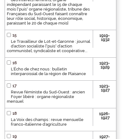
indépendant paraissant le 15 de chaque
mois ["puis" organe régionaliste, tribune des
Françaises du Sud-Ouest faisant connaître
leur rôle social, historique, économique,
paraissant le 20 de chaque mois]
15
1919-
1932
Le Travailleur de Lot-et-Garonne : journal
d'action socialiste ["puis" d'action
communiste], syndicaliste et coopérative...
16
1923-
1929
L'Écho de chez nous : bulletin
interparoissial de la région de Plaisance
17
1923-
1927
Revue féministe du Sud-Ouest : ancien
Foyer libéré : organe régionaliste
mensuel
18
1926-
1927
La Voix des champs : revue mensuelle
franco-italienne d'agriculture
19
1927-