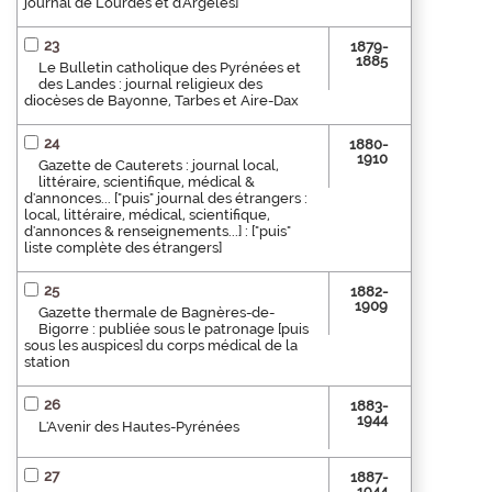
journal de Lourdes et d'Argelès]
23
1879-
1885
Le Bulletin catholique des Pyrénées et
des Landes : journal religieux des
diocèses de Bayonne, Tarbes et Aire-Dax
24
1880-
1910
Gazette de Cauterets : journal local,
littéraire, scientifique, médical &
d'annonces... ["puis" journal des étrangers :
local, littéraire, médical, scientifique,
d'annonces & renseignements...] : ["puis"
liste complète des étrangers]
25
1882-
1909
Gazette thermale de Bagnères-de-
Bigorre : publiée sous le patronage [puis
sous les auspices] du corps médical de la
station
26
1883-
1944
L'Avenir des Hautes-Pyrénées
27
1887-
1944