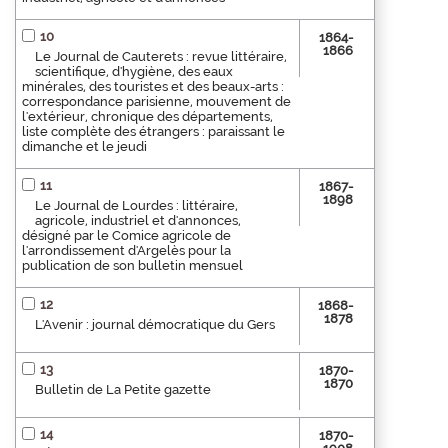
10
1864-
1866
Le Journal de Cauterets : revue littéraire,
scientifique, d'hygiène, des eaux
minérales, des touristes et des beaux-arts :
correspondance parisienne, mouvement de
l'extérieur, chronique des départements,
liste complète des étrangers : paraissant le
dimanche et le jeudi
11
1867-
1898
Le Journal de Lourdes : littéraire,
agricole, industriel et d'annonces,
désigné par le Comice agricole de
l'arrondissement d'Argelès pour la
publication de son bulletin mensuel
12
1868-
1878
L'Avenir : journal démocratique du Gers
13
1870-
1870
Bulletin de La Petite gazette
14
1870-