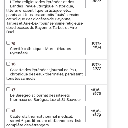
1908
L'Écho religieux des Pyrénées et des
Landes : revue liturgique, historique,
littéraire, scientifique, artistique, etc.,
paraissant tous les samedis ["puis" semaine
catholique des diocèses de Bayonne,
Tarbes et Aire-Dax "puis" semaine religieuse
des diocèses de Bayonne, Tarbes et Aire-
Dax]
15
1873-
1874
Comité catholique d'Aure : (Hautes-
Pyrénées)
16
1875-
1877
Gazette des Pyrénées : journal de Pau,
chronique des eaux thermales, paraissant
tous les samedis
17
1876-
1878
Le Barégeois : journal des intérêts
thermaux de Barèges, Luz et St-Sauveur
18
1876-
1879
Cauterets thermal : journal médical,
scientifique, littéraire et d'annonces : liste
complète des étrangers