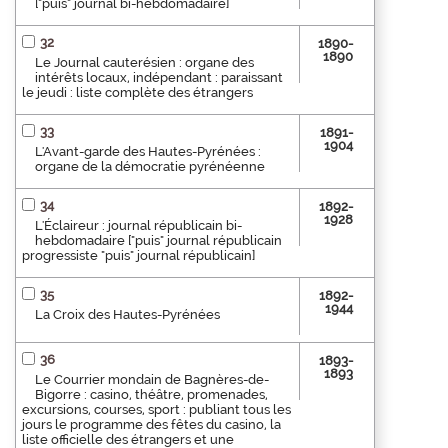
["puis" journal bi-hebdomadaire]
32
1890-
1890
Le Journal cauterésien : organe des
intérêts locaux, indépendant : paraissant
le jeudi : liste complète des étrangers
33
1891-
1904
L'Avant-garde des Hautes-Pyrénées :
organe de la démocratie pyrénéenne
34
1892-
1928
L'Éclaireur : journal républicain bi-
hebdomadaire ["puis" journal républicain
progressiste "puis" journal républicain]
35
1892-
1944
La Croix des Hautes-Pyrénées
36
1893-
1893
Le Courrier mondain de Bagnères-de-
Bigorre : casino, théâtre, promenades,
excursions, courses, sport : publiant tous les
jours le programme des fêtes du casino, la
liste officielle des étrangers et une