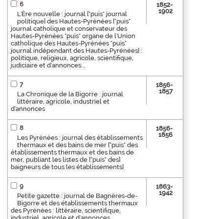
6
1852-
1902
L'Ère nouvelle : journal ["puis" journal
politique] des Hautes-Pyrénées ["puis"
journal catholique et conservateur des
Hautes-Pyrénées "puis" organe de l'Union
catholique des Hautes-Pyrénées "puis"
journal indépendant des Hautes-Pyrénées] :
politique, religieux, agricole, scientifique,
judiciaire et d'annonces...
7
1856-
1857
La Chronique de la Bigorre : journal
littéraire, agricole, industriel et
d'annonces
8
1856-
1856
Les Pyrénées : journal des établissements
thermaux et des bains de mer ["puis" des
établissements thermaux et des bains de
mer, publiant les listes de ["puis" des]
baigneurs de tous les établissements]
9
1863-
1942
Petite gazette : journal de Bagnères-de-
Bigorre et des établissements thermaux
des Pyrénées : littéraire, scientifique,
industriel, agricole et d'annonces