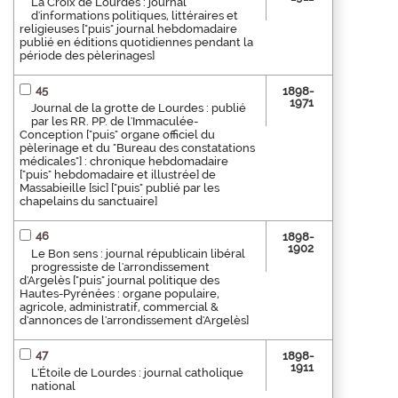
La Croix de Lourdes : journal
d'informations politiques, littéraires et
religieuses ["puis" journal hebdomadaire
publié en éditions quotidiennes pendant la
période des pèlerinages]
45
1898-
1971
Journal de la grotte de Lourdes : publié
par les RR. PP. de l'Immaculée-
Conception ["puis" organe officiel du
pèlerinage et du "Bureau des constatations
médicales"] : chronique hebdomadaire
["puis" hebdomadaire et illustrée] de
Massabieille [sic] ["puis" publié par les
chapelains du sanctuaire]
46
1898-
1902
Le Bon sens : journal républicain libéral
progressiste de l'arrondissement
d'Argelès ["puis" journal politique des
Hautes-Pyrénées : organe populaire,
agricole, administratif, commercial &
d'annonces de l'arrondissement d'Argelès]
47
1898-
1911
L'Étoile de Lourdes : journal catholique
national