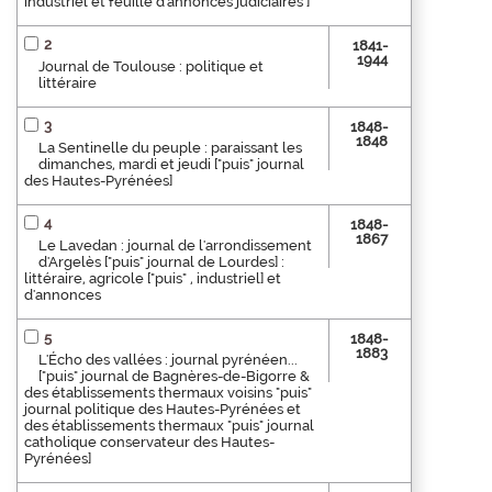
industriel et feuille d'annonces judiciaires ]
2
1841-
1944
Journal de Toulouse : politique et
littéraire
3
1848-
1848
La Sentinelle du peuple : paraissant les
dimanches, mardi et jeudi ["puis" journal
des Hautes-Pyrénées]
4
1848-
1867
Le Lavedan : journal de l'arrondissement
d'Argelès ["puis" journal de Lourdes] :
littéraire, agricole ["puis" , industriel] et
d'annonces
5
1848-
1883
L'Écho des vallées : journal pyrénéen...
["puis" journal de Bagnères-de-Bigorre &
des établissements thermaux voisins "puis"
journal politique des Hautes-Pyrénées et
des établissements thermaux "puis" journal
catholique conservateur des Hautes-
Pyrénées]