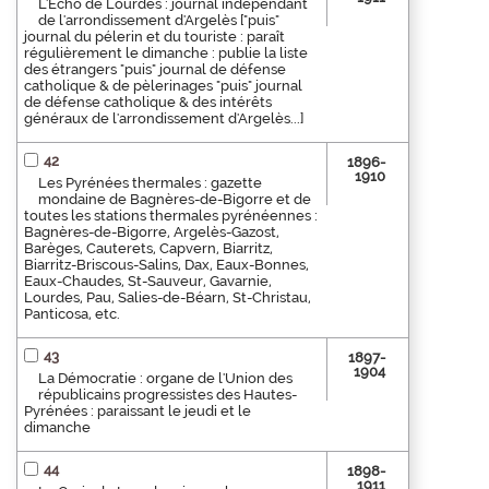
L'Écho de Lourdes : journal indépendant
de l'arrondissement d'Argelès ["puis"
journal du pélerin et du touriste : paraît
régulièrement le dimanche : publie la liste
des étrangers "puis" journal de défense
catholique & de pèlerinages "puis" journal
de défense catholique & des intérêts
généraux de l'arrondissement d'Argelès...]
42
1896-
1910
Les Pyrénées thermales : gazette
mondaine de Bagnères-de-Bigorre et de
toutes les stations thermales pyrénéennes :
Bagnères-de-Bigorre, Argelès-Gazost,
Barèges, Cauterets, Capvern, Biarritz,
Biarritz-Briscous-Salins, Dax, Eaux-Bonnes,
Eaux-Chaudes, St-Sauveur, Gavarnie,
Lourdes, Pau, Salies-de-Béarn, St-Christau,
Panticosa, etc.
43
1897-
1904
La Démocratie : organe de l'Union des
républicains progressistes des Hautes-
Pyrénées : paraissant le jeudi et le
dimanche
44
1898-
1911