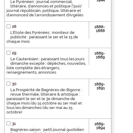
Le Pyrénéen : journal commercial,
littéraire, d'annonces et politique ["puis"
journal républicain, politique, littéraire et
d'annonces] de l'arrondissement d'Argelès
28
1888-
1888
L'Étoile des Pyrénées : moniteur de
publicité : paraissant le 1er et le 15 de
chaque mois
29
1889-
1889
Le Cauterésien : paraissant tous les jours
dimanche excepté : dépêches, nouvelles,
liste complète des étrangers,
renseignements, annonces
30
1889-
1891
La Prospérité de Bagnères-de-Bigorre :
revue thermale, littéraire & artistique :
paraissant le 1er et le 3e dimanche de
chaque mois (du 15 octobre au 1er mai) et
tous les dimanches (du 1er mai au 15
octobre)
31
1889-
1894
Bagnères-saison : petit journal quotidien