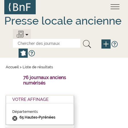
Aller
Panneau de gestion des cookies
au
contenu
principal
Presse locale ancienne
Accueil
>
Liste de résultats
76 journaux anciens
numérisés
VOTRE AFFINAGE
Départements
65 Hautes-Pyrénées