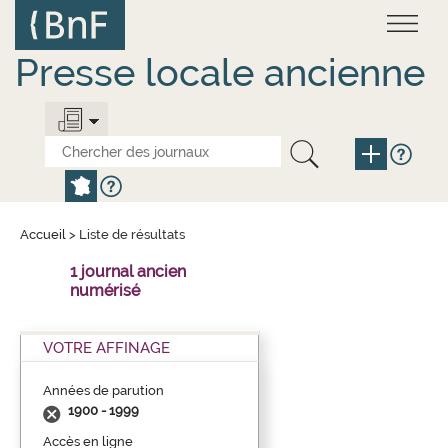
Aller
Panneau de gestion des cookies
au
contenu
principal
Presse locale ancienne
Accueil
>
Liste de résultats
1 journal ancien
numérisé
VOTRE AFFINAGE
Années de parution
1900 - 1999
Accès en ligne