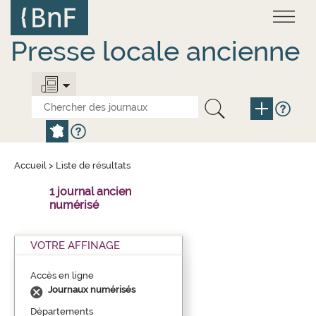
Aller
Panneau de gestion des cookies
au
contenu
principal
Presse locale ancienne
Accueil
>
Liste de résultats
1 journal ancien
numérisé
VOTRE AFFINAGE
Accès en ligne
Journaux numérisés
Départements