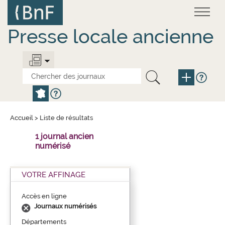
Aller
Panneau de gestion des cookies
au
contenu
principal
Presse locale ancienne
Accueil
>
Liste de résultats
1 journal ancien
numérisé
VOTRE AFFINAGE
Accès en ligne
Journaux numérisés
Départements