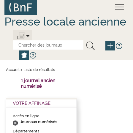
Aller
Panneau de gestion des cookies
au
contenu
principal
Presse locale ancienne
Accueil
>
Liste de résultats
1 journal ancien
numérisé
VOTRE AFFINAGE
Accès en ligne
Journaux numérisés
Départements