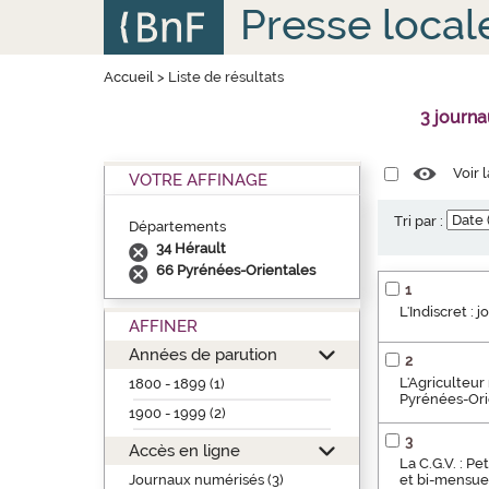
Aller
Panneau de gestion des cookies
Presse local
au
contenu
principal
Accueil
>
Liste de résultats
3 journ
Voir 
VOTRE AFFINAGE
Tri par :
Départements
34 Hérault
66 Pyrénées-Orientales
1
L'Indiscret : 
AFFINER
Années de parution
2
L'Agriculteur
1800 - 1899 (1)
Pyrénées-Orie
1900 - 1999 (2)
3
Accès en ligne
La C.G.V. : P
Journaux numérisés (3)
et bi-mensuel