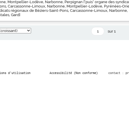
nne, Montpellier-Lodève, Narbonne, Perpignan ["puis" organe des syndica
Pons, Carcassonne-Limoux, Narbonne, Montpellier-Lodève, Pyrénées-Orient
dicats régionaux de Béziers-Saint-Pons, Carcassonne-Limoux, Narbonne,
tales, Gard]
sur 1
ions d’utilisation
Accessibilité (Non conforme)
contact : pr