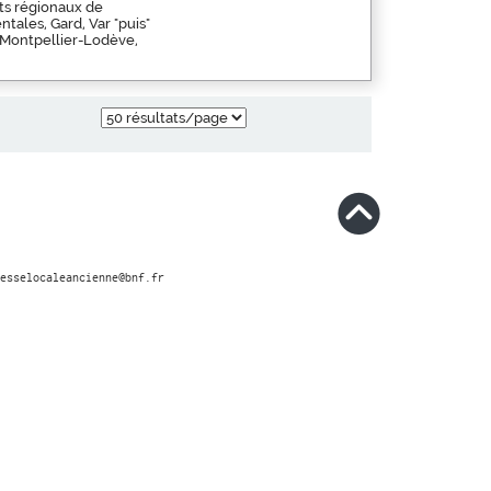
ts régionaux de
ales, Gard, Var "puis"
 Montpellier-Lodève,
esselocaleancienne@bnf.fr