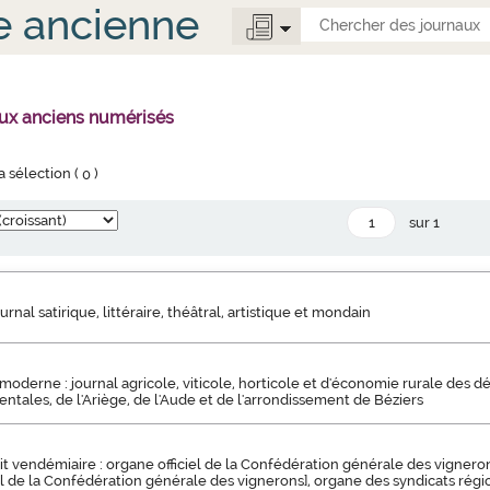
e ancienne
aux anciens numérisés
la sélection (
0
)
sur 1
journal satirique, littéraire, théâtral, artistique et mondain
 moderne : journal agricole, viticole, horticole et d'économie rurale des
ntales, de l'Ariège, de l'Aude et de l'arrondissement de Béziers
etit vendémiaire : organe officiel de la Confédération générale des vignerons
 de la Confédération générale des vignerons], organe des syndicats régi