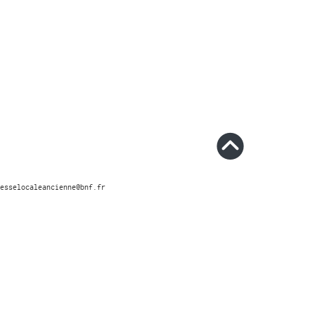
esselocaleancienne@bnf.fr