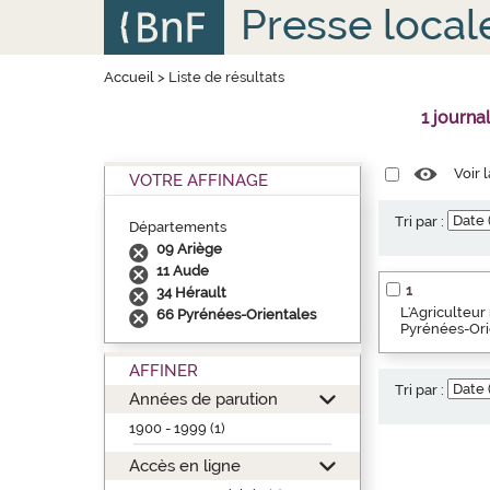
Aller
Panneau de gestion des cookies
Presse local
au
contenu
principal
Accueil
>
Liste de résultats
1 journa
Voir 
VOTRE AFFINAGE
Tri par :
Départements
09 Ariège
11 Aude
1
34 Hérault
L'Agriculteur
66 Pyrénées-Orientales
Pyrénées-Orie
AFFINER
Tri par :
Années de parution
1900 - 1999 (1)
Accès en ligne