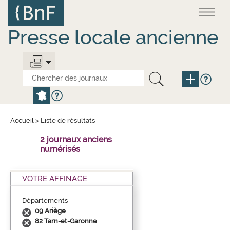
Aller
Panneau de gestion des cookies
au
contenu
principal
Presse locale ancienne
Accueil
>
Liste de résultats
2 journaux anciens
numérisés
VOTRE AFFINAGE
Départements
09 Ariège
82 Tarn-et-Garonne