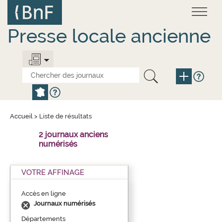
Aller
Panneau de gestion des cookies
au
contenu
principal
Presse locale ancienne
Accueil
>
Liste de résultats
2 journaux anciens
numérisés
VOTRE AFFINAGE
Accès en ligne
Journaux numérisés
Départements