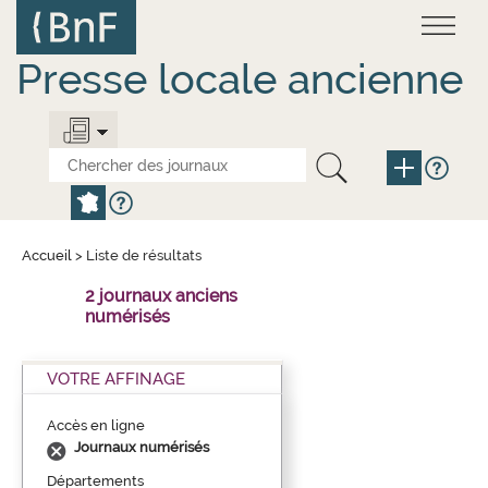
Aller
Panneau de gestion des cookies
au
contenu
principal
Presse locale ancienne
Accueil
>
Liste de résultats
2 journaux anciens
numérisés
VOTRE AFFINAGE
Accès en ligne
Journaux numérisés
Départements