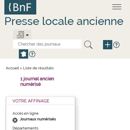
Aller
Panneau de gestion des cookies
au
contenu
principal
Presse locale ancienne
Accueil
>
Liste de résultats
1 journal ancien
numérisé
VOTRE AFFINAGE
Accès en ligne
Journaux numérisés
Départements