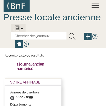
Aller
Panneau de gestion des cookies
au
contenu
principal
Presse locale ancienne
Accueil
>
Liste de résultats
1 journal ancien
numérisé
VOTRE AFFINAGE
Années de parution
1800 - 1899
Départements