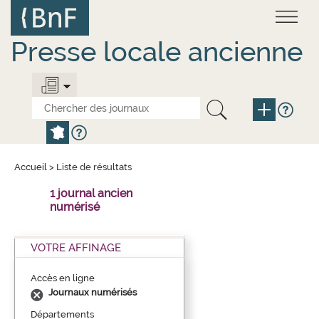
Aller
Panneau de gestion des cookies
au
contenu
principal
Presse locale ancienne
Accueil
>
Liste de résultats
1 journal ancien
numérisé
VOTRE AFFINAGE
Accès en ligne
Journaux numérisés
Départements