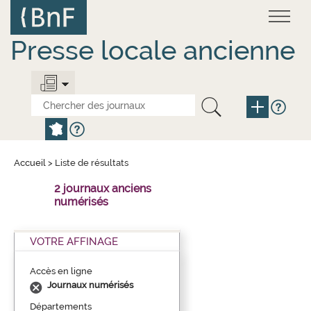
Aller
Panneau de gestion des cookies
au
contenu
principal
Presse locale ancienne
Accueil
>
Liste de résultats
2 journaux anciens
numérisés
VOTRE AFFINAGE
Accès en ligne
Journaux numérisés
Départements