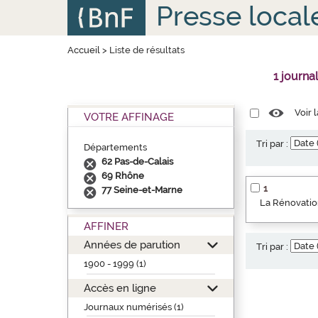
Aller
Panneau de gestion des cookies
Presse local
au
contenu
principal
Accueil
>
Liste de résultats
1 journa
Voir 
VOTRE AFFINAGE
Tri par :
Départements
62 Pas-de-Calais
69 Rhône
1
77 Seine-et-Marne
La Rénovation
AFFINER
Années de parution
Tri par :
1900 - 1999 (1)
Accès en ligne
Journaux numérisés (1)