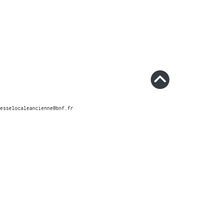
esselocaleancienne@bnf.fr