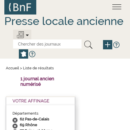
Aller
Panneau de gestion des cookies
au
contenu
principal
Presse locale ancienne
Accueil
>
Liste de résultats
1 journal ancien
numérisé
VOTRE AFFINAGE
Départements
62 Pas-de-Calais
69 Rhône