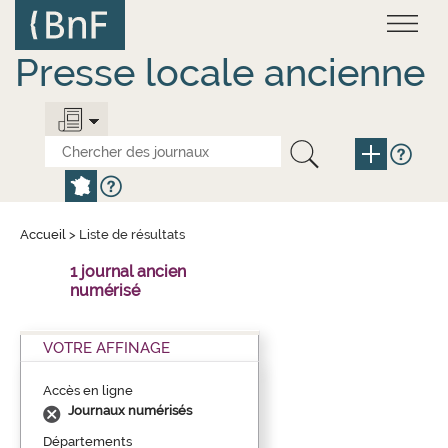
Aller
Panneau de gestion des cookies
au
contenu
principal
Presse locale ancienne
Accueil
>
Liste de résultats
1 journal ancien
numérisé
VOTRE AFFINAGE
Accès en ligne
Journaux numérisés
Départements