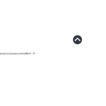
esselocaleancienne@bnf.fr