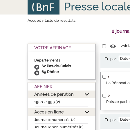
Aller
Panneau de gestion des cookies
Presse local
au
contenu
principal
Accueil
>
Liste de résultats
2 journ
Voir 
VOTRE AFFINAGE
Tri par :
Départements
62 Pas-de-Calais
69 Rhône
1
La Rénovation
AFFINER
Années de parution
2
Polskie pacho
1900 - 1999 (2)
Accès en ligne
Journaux numérisés (2)
Tri par :
Journaux non numérisés (0)