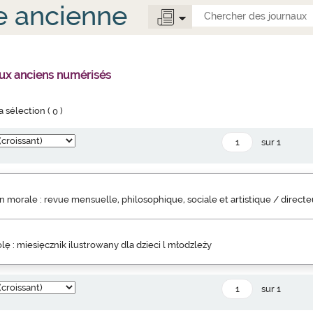
e ancienne
aux anciens numérisés
la sélection (
0
)
sur 1
 morale : revue mensuelle, philosophique, sociale et artistique / direct
lę : miesięcznik ilustrowany dla dzieci l młodzleży
sur 1