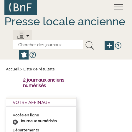
Aller
Panneau de gestion des cookies
au
contenu
principal
Presse locale ancienne
Accueil
>
Liste de résultats
2 journaux anciens
numérisés
VOTRE AFFINAGE
Accès en ligne
Journaux numérisés
Départements