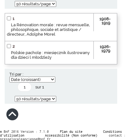
1
1908-
1919
La Rénovation morale : revue mensuelle,
philosophique, sociale et artistique /
directeur, Adolphe Morel
2
1926-
1979
Polskie pacholę : miesięcznik ilustrowany
dla dzieci l młodzleży
Tri par :
sur 1
© BnF 2016 Version : 7.1.0
Plan du site
Conditions
d’utilisation
Accessibilité (Non conforme)
contact :
presselocaleancienne@bnf.fr