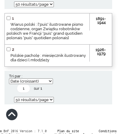
1
1891-
1944
Wiarus polski : ["puis" ilustrowane pismo
codzienne, organ Związku robotników
polskich we Francji "puis" grand quotidien
polonais "puis" quotidien polonais]
2
1926-
1979
Polskie pacholę : miesięcznik ilustrowany
dla dzieci l młodzleży
Tri par :
sur 1
© BnF 2016 Version : 7.1.0
Plan du site
Conditions