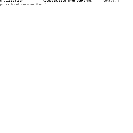
d’utilisation
Accessibilité (Non conforme)
contact :
presselocaleancienne@bnf.fr