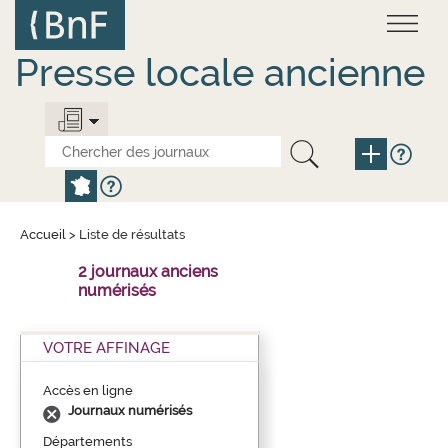
Aller
Panneau de gestion des cookies
au
contenu
principal
Presse locale ancienne
Accueil
>
Liste de résultats
2 journaux anciens
numérisés
VOTRE AFFINAGE
Accès en ligne
Journaux numérisés
Départements