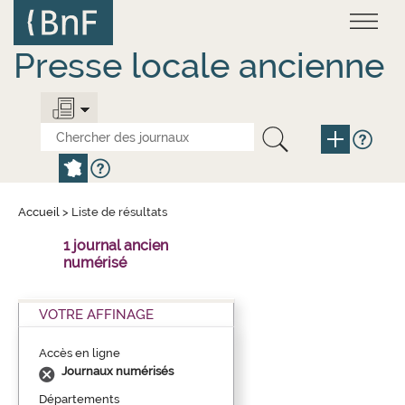
Aller
Panneau de gestion des cookies
au
contenu
principal
Presse locale ancienne
Accueil
>
Liste de résultats
1 journal ancien
numérisé
VOTRE AFFINAGE
Accès en ligne
Journaux numérisés
Départements