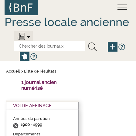
Aller
Panneau de gestion des cookies
au
contenu
principal
Presse locale ancienne
Accueil
>
Liste de résultats
1 journal ancien
numérisé
VOTRE AFFINAGE
Années de parution
1900 - 1999
Départements