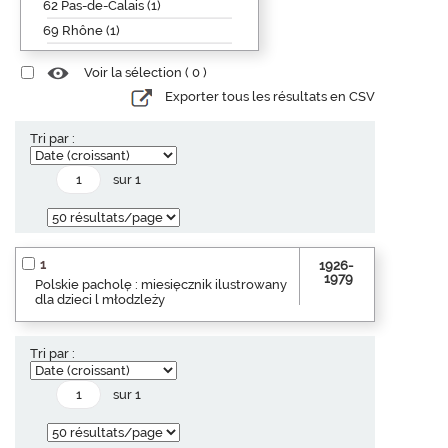
62 Pas-de-Calais (1)
69 Rhône (1)
Voir la sélection (
0
)
Exporter tous les résultats en CSV
Tri par :
sur 1
1
1926-
1979
Polskie pacholę : miesięcznik ilustrowany
dla dzieci l młodzleży
Tri par :
sur 1