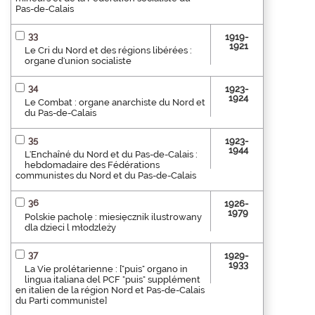
Pas-de-Calais
33
1919-
1921
Le Cri du Nord et des régions libérées :
organe d'union socialiste
34
1923-
1924
Le Combat : organe anarchiste du Nord et
du Pas-de-Calais
35
1923-
1944
L'Enchaîné du Nord et du Pas-de-Calais :
hebdomadaire des Fédérations
communistes du Nord et du Pas-de-Calais
36
1926-
1979
Polskie pacholę : miesięcznik ilustrowany
dla dzieci l młodzleży
37
1929-
1933
La Vie prolétarienne : ["puis" organo in
lingua italiana del PCF "puis" supplément
en italien de la région Nord et Pas-de-Calais
du Parti communiste]