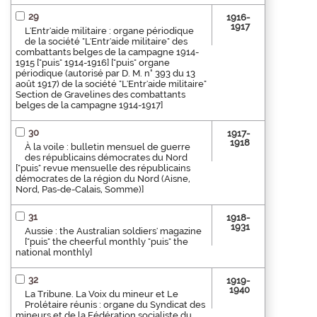
29
1916-
1917
L'Entr'aide militaire : organe périodique
de la société "L'Entr'aide militaire" des
combattants belges de la campagne 1914-
1915 ["puis" 1914-1916] ["puis" organe
périodique (autorisé par D. M. n° 393 du 13
août 1917) de la société "L'Entr'aide militaire"
Section de Gravelines des combattants
belges de la campagne 1914-1917]
30
1917-
1918
À la voile : bulletin mensuel de guerre
des républicains démocrates du Nord
["puis" revue mensuelle des républicains
démocrates de la région du Nord (Aisne,
Nord, Pas-de-Calais, Somme)]
31
1918-
1931
Aussie : the Australian soldiers' magazine
["puis" the cheerful monthly "puis" the
national monthly]
32
1919-
1940
La Tribune. La Voix du mineur et Le
Prolétaire réunis : organe du Syndicat des
mineurs et de la Fédération socialiste du