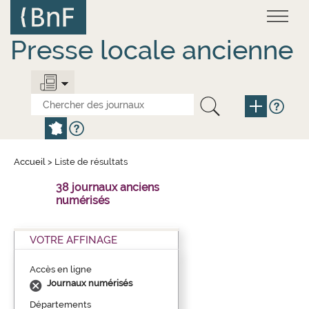
Aller
Panneau de gestion des cookies
au
contenu
principal
Presse locale ancienne
Accueil
>
Liste de résultats
38 journaux anciens
numérisés
VOTRE AFFINAGE
Accès en ligne
Journaux numérisés
Départements