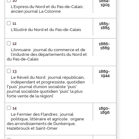
10
1884-
1905
L'Express du Nord et du Pas-de-Calais :
ancien journal La Colonne
11
1885-
1885
L'Illustré du Nord et du Pas-de-Calais
12
1886-
1889
L'Annuaire : journal du commerce et de
l'industrie des départements du Nord et
du Pas-de-Calais
13
1889-
1944
Le Réveil du Nord : journal républicain,
indépendant et progressiste, quotidien
["puis" journal d'union socialiste "puis"
journal socialiste quotidien "puis" la plus
forte vente de la région]
14
1890-
1896
Le Fermier des Flandres : journal
politique, littéraire et agricole : organe
des arrondissements de Dunkerque,
Hazebrouck et Saint-Omer