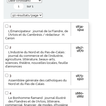
sur 1
1
1834-
1914
L'Émancipateur : journal de la Flandre, de
l'Artois et du Cambrésis / rédacteur : H.
Carion
2
1857-
1870
L'Industrie du Nord et du Pas-de-Calais :
journal du commerce et de l'industrie,
agriculture, littérature, beaux-arts,
sciences, théâtre, nouvelles locales, feuille
d'annonces
3
1873-
1910
Assemblée générale des catholiques du
Nord et du Pas-de-Calais
4
1880-
1882
Le Bonhomme flamand : journal illustré
des Flandres et de l'Artois, littéraire,
commercial, financier, de modes, d'hygiène