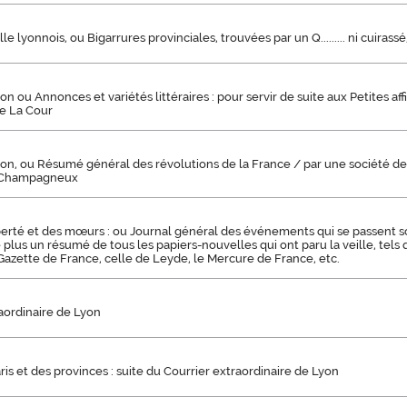
le lyonnois, ou Bigarrures provinciales, trouvées par un Q......... ni cuirassé
on ou Annonces et variétés littéraires : pour servir de suite aux Petites af
e La Cour
on, ou Résumé général des révolutions de la France / par une société de 
. Champagneux
iberté et des mœurs : ou Journal général des événements qui se passent s
plus un résumé de tous les papiers-nouvelles qui ont paru la veille, tels q
 Gazette de France, celle de Leyde, le Mercure de France, etc.
aordinaire de Lyon
ris et des provinces : suite du Courrier extraordinaire de Lyon