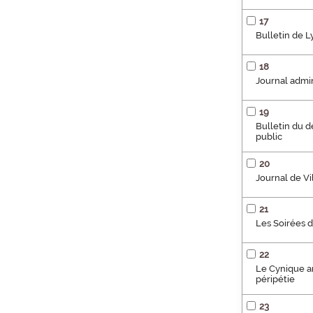
17
Bulletin de 
18
Journal admini
19
Bulletin du 
public
20
Journal de Vi
21
Les Soirées 
22
Le Cynique an
péripétie
23