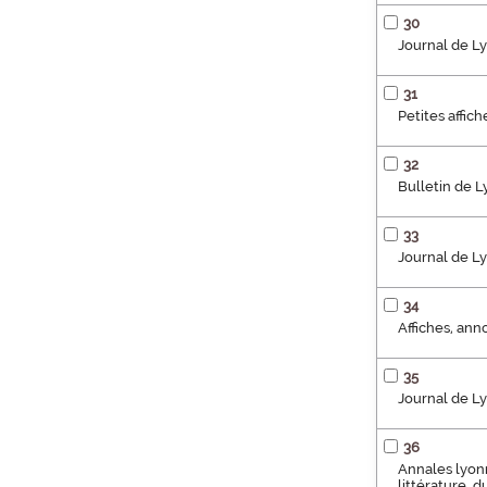
30
Journal de Ly
31
Petites affic
32
Bulletin de 
33
Journal de L
34
Affiches, ann
35
Journal de Ly
36
Annales lyonn
littérature, 