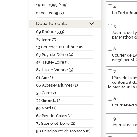
1900 - 1999 (149)
4
Le Porte-feuil
2000 - 2099 (3)
Départements
5
69 Rhône (533)
Journal de Ly
par Mathon d
38 Isère (7)
13 Bouches-du-Rhône (6)
6
63 Puy-de-Dôme (4)
Courier de Ly
dirigé par M
43 Haute-Loire (3)
87 Haute-Vienne (3)
7
01 Ain (2)
L'Ami de la l
contenant de 
06 Alpes-Maritimes (2)
le Moniteur, la
30 Gard (2)
8
33 Gironde (2)
Courrier extr
59 Nord (2)
62 Pas-de-Calais (2)
9
71 Saône-et-Loire (2)
Journal de Pa
98 Principauté de Monaco (2)