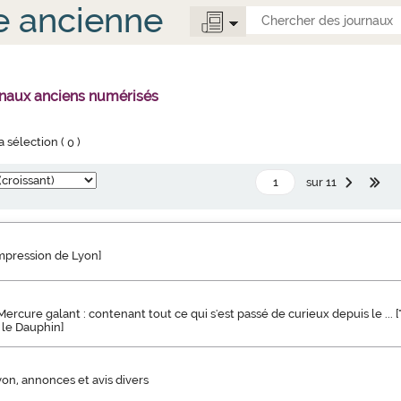
e ancienne
rnaux anciens numérisés
la sélection (
0
)
sur 11
impression de Lyon]
rcure galant : contenant tout ce qui s'est passé de curieux depuis le ... [
le Dauphin]
yon, annonces et avis divers