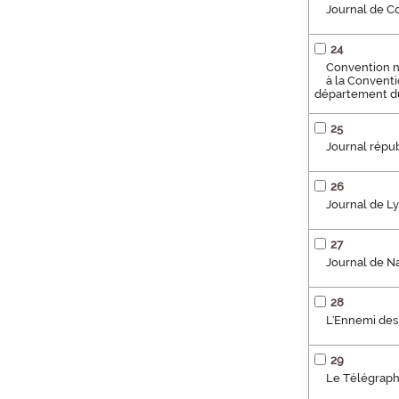
Journal de C
24
Convention na
à la Conventi
département du
25
Journal répu
26
Journal de L
27
Journal de N
28
L'Ennemi des 
29
Le Télégraph