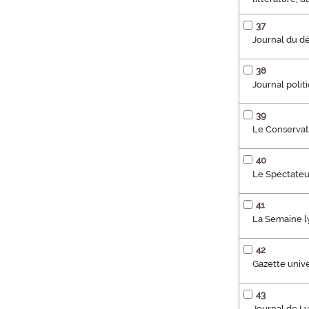
37
Journal du dé
38
Journal polit
39
Le Conservat
40
Le Spectateur
41
La Semaine l
42
Gazette unive
43
Journal de Ly