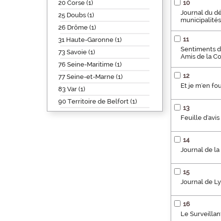
20 Corse (1)
10
Journal du dé
25 Doubs (1)
municipalités
26 Drôme (1)
11
31 Haute-Garonne (1)
Sentiments de
73 Savoie (1)
Amis de la Co
76 Seine-Maritime (1)
12
77 Seine-et-Marne (1)
Et je m'en fou
83 Var (1)
90 Territoire de Belfort (1)
13
Feuille d'av
14
Journal de la
15
Journal de L
16
Le Surveillan