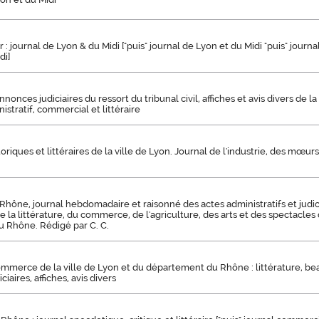
 : journal de Lyon & du Midi ["puis" journal de Lyon et du Midi "puis" journ
di]
nonces judiciaires du ressort du tribunal civil, affiches et avis divers de la 
istratif, commercial et littéraire
oriques et littéraires de la ville de Lyon. Journal de l'industrie, des mœur
hône, journal hebdomadaire et raisonné des actes administratifs et judic
de la littérature, du commerce, de l'agriculture, des arts et des spectacles 
 Rhône. Rédigé par C. C.
mmerce de la ville de Lyon et du département du Rhône : littérature, bea
iaires, affiches, avis divers