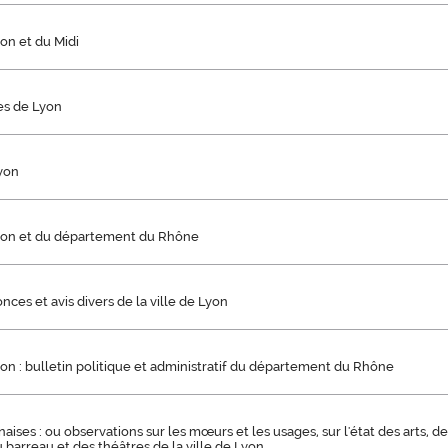
on et du Midi
hes de Lyon
Lyon
yon et du département du Rhône
onces et avis divers de la ville de Lyon
on : bulletin politique et administratif du département du Rhône
aises : ou observations sur les mœurs et les usages, sur l'état des arts, de
du barreau et des théâtres de la ville de Lyon