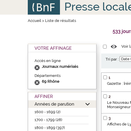
Aller
Panneau de gestion des cookies
Presse local
au
contenu
principal
Accueil
>
Liste de résultats
533 jou
Voir 
VOTRE AFFINAGE
Tri par :
Accès en ligne
Journaux numérisés
Départements
1
69 Rhône
Gazette : [ré
AFFINER
2
Le Nouveau Me
Années de parution
Monseigneur 
1600 - 1699 (2)
3
1700 - 1799 (28)
Affiches de L
1800 - 1899 (397)