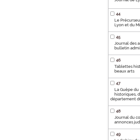
44
Le Précurseur
Lyon et du Mi
45
Journal des an
bulletin admin
46
Tablettes hist
beaux arts
47
La Guêpe du R
historiques, 
département du
48
Journal du co
annonces judic
49