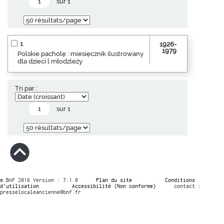
sur 1
1
1926-
1979
Polskie pacholę : miesięcznik ilustrowany
dla dzieci l młodzleży
Tri par :
sur 1
© BnF 2016 Version : 7.1.0
Plan du site
Conditions
d’utilisation
Accessibilité (Non conforme)
contact :
presselocaleancienne@bnf.fr