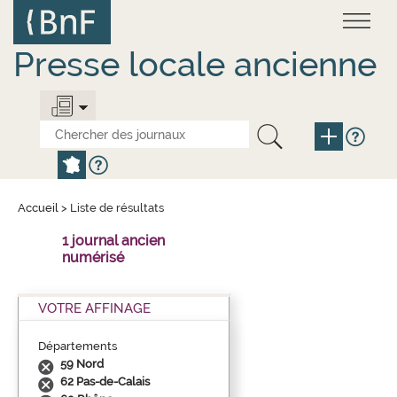
Aller
Panneau de gestion des cookies
au
contenu
principal
Presse locale ancienne
Accueil
>
Liste de résultats
1 journal ancien
numérisé
VOTRE AFFINAGE
Départements
59 Nord
62 Pas-de-Calais