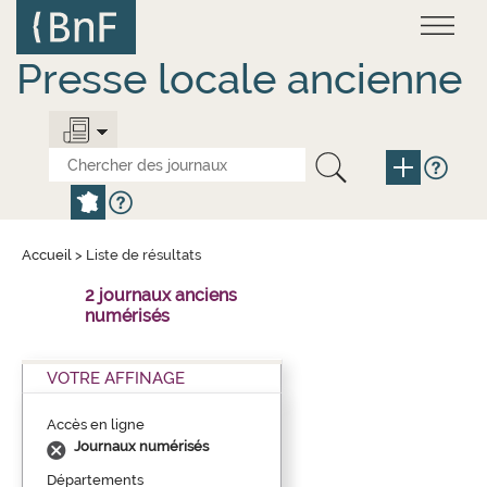
Aller
Panneau de gestion des cookies
au
contenu
principal
Presse locale ancienne
Accueil
>
Liste de résultats
2 journaux anciens
numérisés
VOTRE AFFINAGE
Accès en ligne
Journaux numérisés
Départements