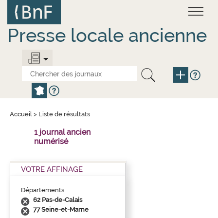
Aller
Panneau de gestion des cookies
au
contenu
principal
Presse locale ancienne
Accueil
>
Liste de résultats
1 journal ancien
numérisé
VOTRE AFFINAGE
Départements
62 Pas-de-Calais
77 Seine-et-Marne