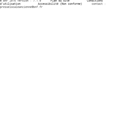
© BnF 2016 Version : 7.1.0
Plan du site
Conditions
d’utilisation
Accessibilité (Non conforme)
contact :
presselocaleancienne@bnf.fr