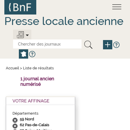
Aller
Panneau de gestion des cookies
au
contenu
principal
Presse locale ancienne
Accueil
>
Liste de résultats
1 journal ancien
numérisé
VOTRE AFFINAGE
Départements
59 Nord
62 Pas-de-Calais