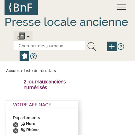
Aller
Panneau de gestion des cookies
au
contenu
principal
Presse locale ancienne
Accueil
>
Liste de résultats
2 journaux anciens
numérisés
VOTRE AFFINAGE
Départements
59 Nord
69 Rhône