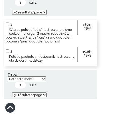
sur 1
1
1891-
1944
Wiarus polski : ["puis" ilustrowane pismo
codzienne, organ Związku robotników
polskich we Francji "puis" grand quotidien
polonais "puis" quotidien polonais]
2
1926-
1979
Polskie pacholę : miesięcznik ilustrowany
dla dzieci l młodzleży
Tri par :
sur 1