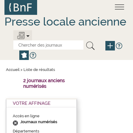
Aller
Panneau de gestion des cookies
au
contenu
principal
Presse locale ancienne
Accueil
>
Liste de résultats
2 journaux anciens
numérisés
VOTRE AFFINAGE
Accès en ligne
Journaux numérisés
Départements