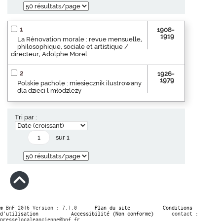
1
1908-
1919
La Rénovation morale : revue mensuelle,
philosophique, sociale et artistique /
directeur, Adolphe Morel
2
1926-
1979
Polskie pacholę : miesięcznik ilustrowany
dla dzieci l młodzleży
Tri par :
sur 1
© BnF 2016 Version : 7.1.0
Plan du site
Conditions
d’utilisation
Accessibilité (Non conforme)
contact :
presselocaleancienne@bnf.fr