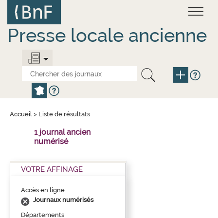
Aller
Panneau de gestion des cookies
au
contenu
principal
Presse locale ancienne
Accueil
>
Liste de résultats
1 journal ancien
numérisé
VOTRE AFFINAGE
Accès en ligne
Journaux numérisés
Départements