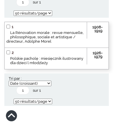
sur 1
1
1908-
1919
La Rénovation morale : revue mensuelle,
philosophique, sociale et artistique /
directeur, Adolphe Morel
2
1926-
1979
Polskie pacholę : miesięcznik ilustrowany
dla dzieci l młodzleży
Tri par :
sur 1