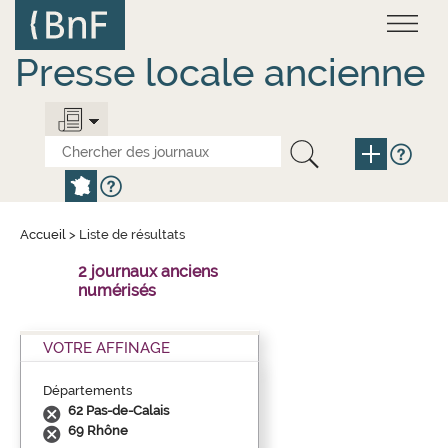
Aller
Panneau de gestion des cookies
au
contenu
principal
Presse locale ancienne
Accueil
>
Liste de résultats
2 journaux anciens
numérisés
VOTRE AFFINAGE
Départements
62 Pas-de-Calais
69 Rhône