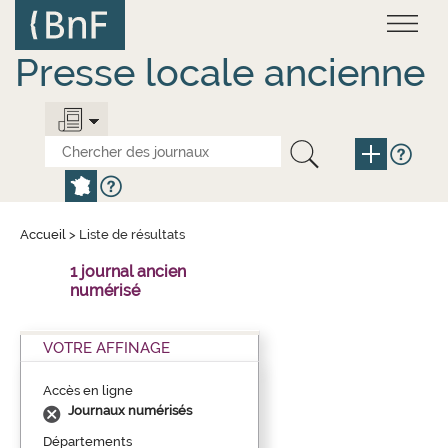
Aller
Panneau de gestion des cookies
au
contenu
principal
Presse locale ancienne
Accueil
>
Liste de résultats
1 journal ancien
numérisé
VOTRE AFFINAGE
Accès en ligne
Journaux numérisés
Départements