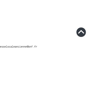
esselocaleancienne@bnf.fr