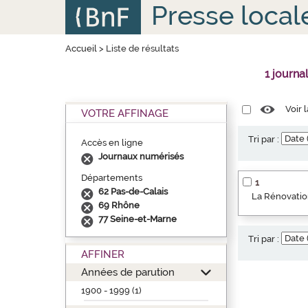
Aller
Panneau de gestion des cookies
Presse local
au
contenu
principal
Accueil
>
Liste de résultats
1 journa
Voir 
VOTRE AFFINAGE
Tri par :
Accès en ligne
Journaux numérisés
Départements
1
62 Pas-de-Calais
La Rénovation
69 Rhône
77 Seine-et-Marne
Tri par :
AFFINER
Années de parution
1900 - 1999 (1)