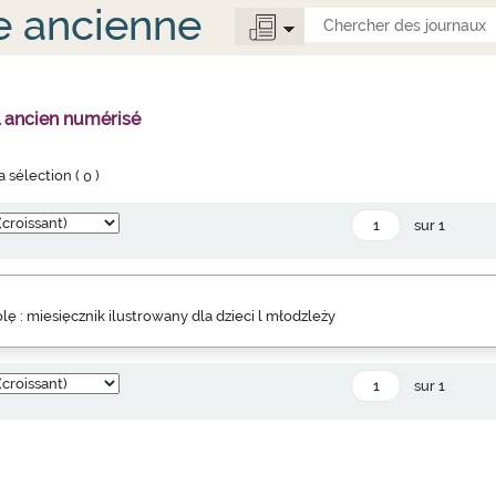
e ancienne
l ancien numérisé
la sélection (
0
)
sur 1
lę : miesięcznik ilustrowany dla dzieci l młodzleży
sur 1