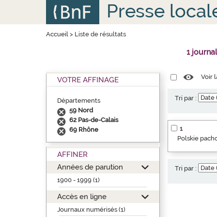
Aller
Panneau de gestion des cookies
Presse local
au
contenu
principal
Accueil
>
Liste de résultats
1 journa
Voir 
VOTRE AFFINAGE
Tri par :
Départements
59 Nord
62 Pas-de-Calais
1
69 Rhône
Polskie pacho
AFFINER
Années de parution
Tri par :
1900 - 1999 (1)
Accès en ligne
Journaux numérisés (1)