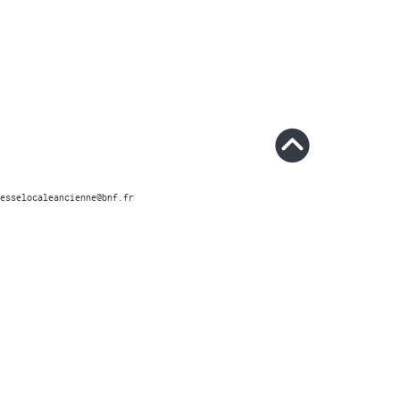
esselocaleancienne@bnf.fr