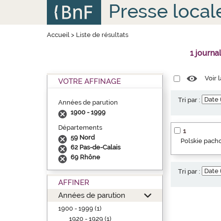
Aller
Panneau de gestion des cookies
Presse local
au
contenu
principal
Accueil
>
Liste de résultats
1 journa
Voir 
VOTRE AFFINAGE
Tri par :
Années de parution
1900 - 1999
Départements
1
59 Nord
Polskie pacho
62 Pas-de-Calais
69 Rhône
Tri par :
AFFINER
Années de parution
1900 - 1999 (1)
1920 - 1929 (1)