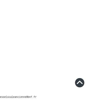
esselocaleancienne@bnf.fr