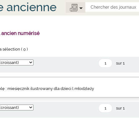
e ancienne
l ancien numérisé
la sélection (
0
)
sur 1
lę : miesięcznik ilustrowany dla dzieci l młodzleży
sur 1