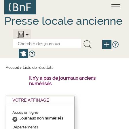
Aller
Panneau de gestion des cookies
au
contenu
principal
Presse locale ancienne
Accueil
>
Liste de résultats
Il n'y a pas de journaux anciens
numérisés
VOTRE AFFINAGE
Accès en ligne
Journaux non numérisés
Départements