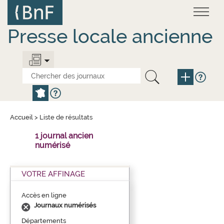
Aller
Panneau de gestion des cookies
au
contenu
principal
Presse locale ancienne
Accueil
>
Liste de résultats
1 journal ancien
numérisé
VOTRE AFFINAGE
Accès en ligne
Journaux numérisés
Départements