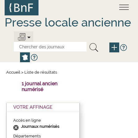
Aller
Panneau de gestion des cookies
au
contenu
principal
Presse locale ancienne
Accueil
>
Liste de résultats
1 journal ancien
numérisé
VOTRE AFFINAGE
Accès en ligne
Journaux numérisés
Départements