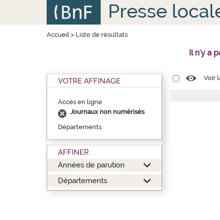
Aller
Panneau de gestion des cookies
Presse local
au
contenu
principal
Accueil
>
Liste de résultats
Il n'y a
Voir 
VOTRE AFFINAGE
Accès en ligne
Journaux non numérisés
Départements
AFFINER
Années de parution
Départements