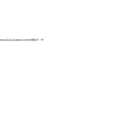
esselocaleancienne@bnf.fr