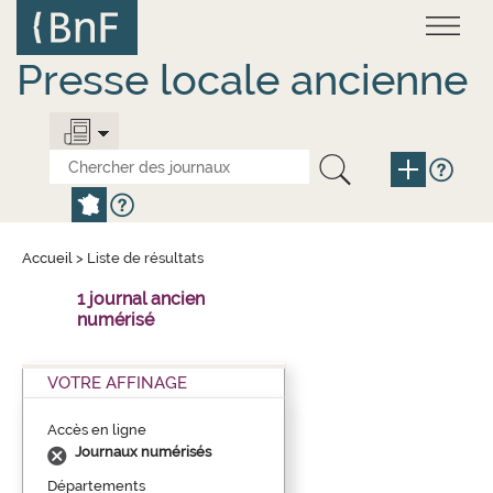
Aller
Panneau de gestion des cookies
au
contenu
principal
Presse locale ancienne
Accueil
>
Liste de résultats
1 journal ancien
numérisé
VOTRE AFFINAGE
Accès en ligne
Journaux numérisés
Départements