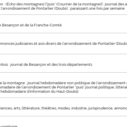
en : (Écho des montagnes) ["puis" (Courrier de la montagne)] : journal des 
e l'arrondissement de Pontarlier (Doubs) : paraissant une fois par semaine
e Besançon et de la Franche-Comté
nnonces judiciaires et avis divers de l'arrondissement de Pontarlier (Doubs
tois : journal de Besançon et des trois départements
e la montagne : journal hebdomadaire non politique de l'arrondissement d
madaire de l'arrondissement de Pontarlier "puis" journal politique, littérai
s" hebdomadaire d'information du Haut-Doubs]
ciences, arts, littérature, théâtres, modes, industrie, jurisprudence, annon
c-comtoise