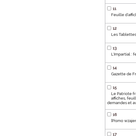
11
Feuille d'aff
12
Les Tablettes
13
L'Impartial :
14
Gazette de Fr
15
Le Patriote fr
affiches, feu
demandes et avis
16
[Pismo wzaje
17