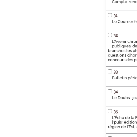
Compte-rend
31
Le Courrier 
32
L'Avenir chro
publiques, de
branches les plu
questions d'hor
concours des pr
33
Bulletin péri
34
Le Doubs : j
35
L'Écho de la 
["puis" éditi
région de l'Es