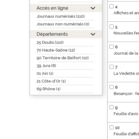
4
Accès en ligne
Affiches et 
Journaux numérisés (110)
Journaux non numérisés (0)
5
Nouvelles fe
Départements
25 Doubs (110)
6
70 Haute-Saône (12)
Journal de la
90 Territoire de Belfort (10)
39 Jura (8)
7
01 Ain (1)
La Vedette o
21 Côte-d’Or (1)
8
69 Rhône (1)
Besançon : f
9
Feuille d'avi
10
Feuille d'aff