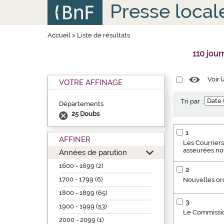
Aller
Panneau de gestion des cookies
Presse local
au
contenu
principal
Accueil
>
Liste de résultats
110 jou
Voir 
VOTRE AFFINAGE
Tri par :
Départements
25 Doubs
1
AFFINER
Les Courriers
asseurées no
Années de parution
1600 - 1699 (2)
2
1700 - 1799 (6)
Nouvelles ord
1800 - 1899 (65)
3
1900 - 1999 (53)
Le Commissio
2000 - 2099 (1)