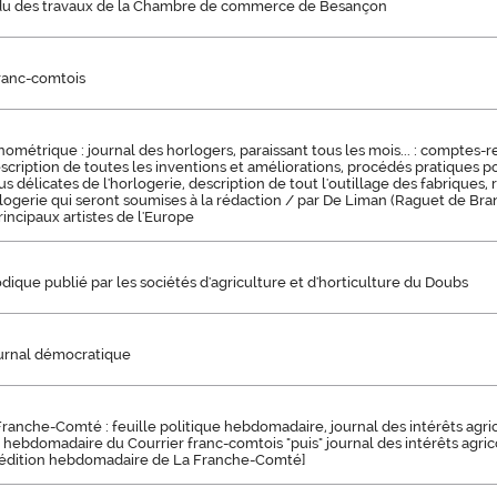
u des travaux de la Chambre de commerce de Besançon
franc-comtois
nométrique : journal des horlogers, paraissant tous les mois... : comptes-
scription de toutes les inventions et améliorations, procédés pratiques p
s délicates de l'horlogerie, description de tout l'outillage des fabriques,
logerie qui seront soumises à la rédaction / par De Liman (Raguet de Branci
incipaux artistes de l'Europe
odique publié par les sociétés d'agriculture et d'horticulture du Doubs
ournal démocratique
Franche-Comté : feuille politique hebdomadaire, journal des intérêts agric
on hebdomadaire du Courrier franc-comtois "puis" journal des intérêts agrico
t, édition hebdomadaire de La Franche-Comté]