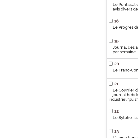
Le Pontissali
avis divers d
18
Le Progrès d
19
Journal des a
par semaine
20
Le Franc-Com
21
Le Courrier d
journal hebdo
industriel "pui
22
Le Sylphe : s
23
L'Union fran