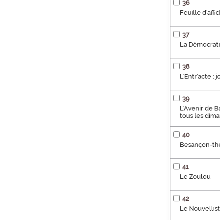
36
Feuille d'aff
37
La Démocratie
38
L'Entr'acte : 
39
L'Avenir de B
tous les dim
40
Besançon-théâ
41
Le Zoulou
42
Le Nouvellist