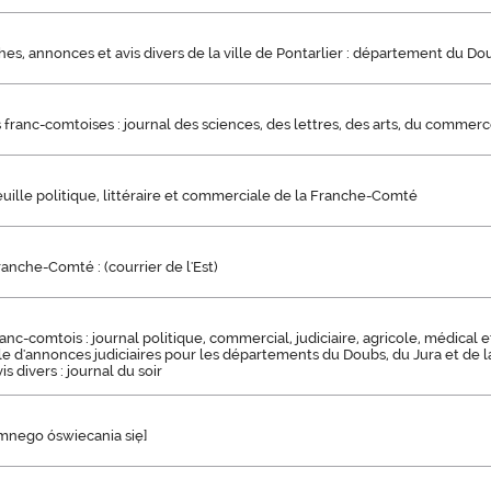
iches, annonces et avis divers de la ville de Pontarlier : département du Do
 franc-comtoises : journal des sciences, des lettres, des arts, du commerce
 feuille politique, littéraire et commerciale de la Franche-Comté
anche-Comté : (courrier de l'Est)
anc-comtois : journal politique, commercial, judiciaire, agricole, médical et 
ille d'annonces judiciaires pour les départements du Doubs, du Jura et de
 divers : journal du soir
mnego óswiecania się]