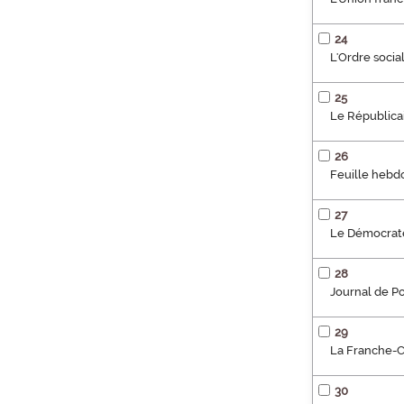
24
L'Ordre socia
25
Le Républicai
26
Feuille hebd
27
Le Démocrate 
28
Journal de Pon
29
La Franche-Co
30