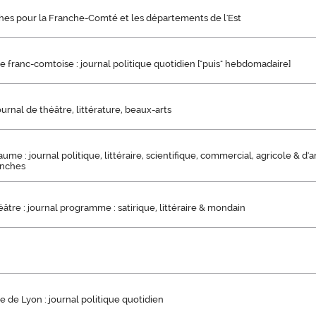
iches pour la Franche-Comté et les départements de l'Est
 franc-comtoise : journal politique quotidien ["puis" hebdomadaire]
journal de théâtre, littérature, beaux-arts
aume : journal politique, littéraire, scientifique, commercial, agricole & d'
anches
tre : journal programme : satirique, littéraire & mondain
e de Lyon : journal politique quotidien