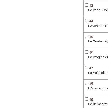
43
Le Petit Bis
44
L'Avenir de 
45
Le Quatorze j
46
Le Progrès du
47
La Maîchoise 
48
L'Éclaireur f
49
Le Démocrate 