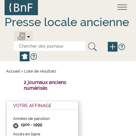
Aller
Panneau de gestion des cookies
au
contenu
principal
Presse locale ancienne
Accueil
>
Liste de résultats
2 journaux anciens
numérisés
VOTRE AFFINAGE
Années de parution
1900 - 1999
Accès en ligne