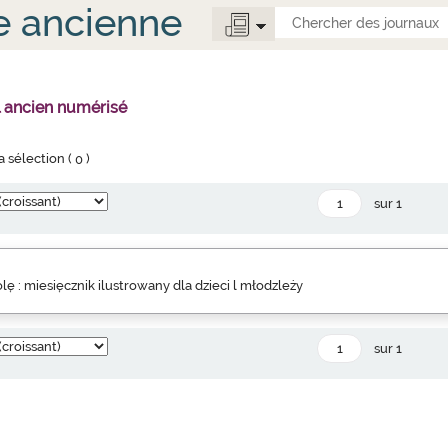
e ancienne
l ancien numérisé
la sélection (
0
)
sur 1
lę : miesięcznik ilustrowany dla dzieci l młodzleży
sur 1