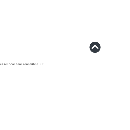
esselocaleancienne@bnf.fr