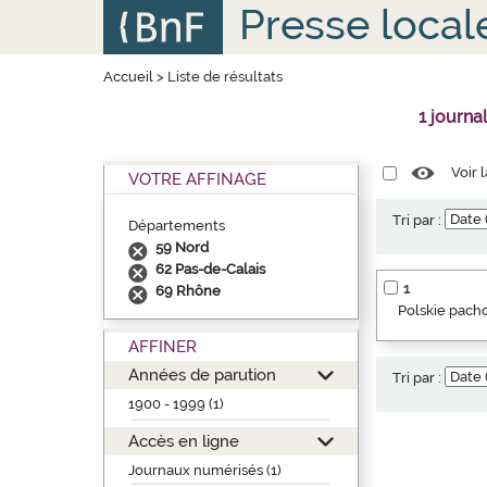
Aller
Panneau de gestion des cookies
Presse local
au
contenu
principal
Accueil
>
Liste de résultats
1 journa
Voir 
VOTRE AFFINAGE
Tri par :
Départements
59 Nord
62 Pas-de-Calais
1
69 Rhône
Polskie pacho
AFFINER
Années de parution
Tri par :
1900 - 1999 (1)
Accès en ligne
Journaux numérisés (1)