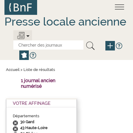
Aller
Panneau de gestion des cookies
au
contenu
principal
Presse locale ancienne
Accueil
>
Liste de résultats
1 journal ancien
numérisé
VOTRE AFFINAGE
Départements
30 Gard
43 Haute-Loire