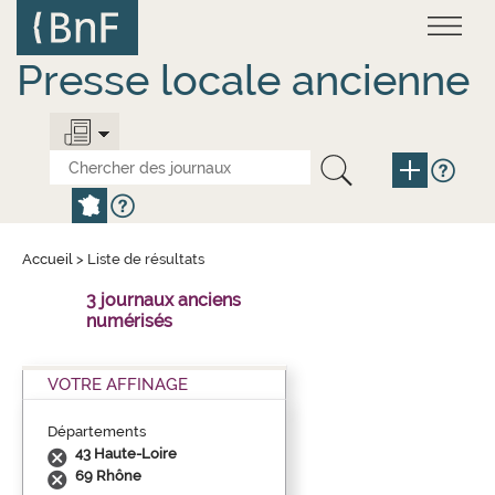
Aller
Panneau de gestion des cookies
au
contenu
principal
Presse locale ancienne
Accueil
>
Liste de résultats
3 journaux anciens
numérisés
VOTRE AFFINAGE
Départements
43 Haute-Loire
69 Rhône