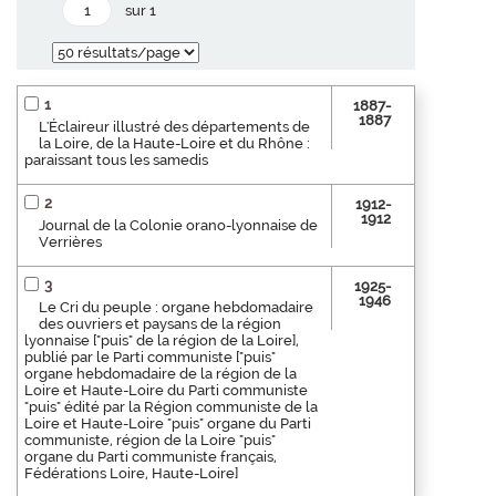
sur 1
1
1887-
1887
L'Éclaireur illustré des départements de
la Loire, de la Haute-Loire et du Rhône :
paraissant tous les samedis
2
1912-
1912
Journal de la Colonie orano-lyonnaise de
Verrières
3
1925-
1946
Le Cri du peuple : organe hebdomadaire
des ouvriers et paysans de la région
lyonnaise ["puis" de la région de la Loire],
publié par le Parti communiste ["puis"
organe hebdomadaire de la région de la
Loire et Haute-Loire du Parti communiste
"puis" édité par la Région communiste de la
Loire et Haute-Loire "puis" organe du Parti
communiste, région de la Loire "puis"
organe du Parti communiste français,
Fédérations Loire, Haute-Loire]