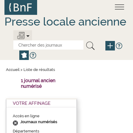
Aller
Panneau de gestion des cookies
au
contenu
principal
Presse locale ancienne
Accueil
>
Liste de résultats
1 journal ancien
numérisé
VOTRE AFFINAGE
Accès en ligne
Journaux numérisés
Départements